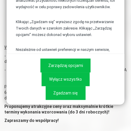
analizować przydatność niektórych rozwiązań serwisu, ich
wydajność w celu poprawy zadowolenia użytkowników.
Klikając „Zgadzam się” wyrażasz zgodę na przetwarzanie
Twoich danych w szerokim zakresie. Klikając „Zarządzaj
opcjami” możesz dokonać wyboru ustawień.
W ramach usługi proponujemy:
Niezależnie od ustawień preferencji w naszym serwisie,
- wykonanie wzorcowania kluczy i wkrętaków
możesz również zarządzać ustawieniami prywatności
dynamometrycznych w zakresie 0,2 - 1100 Nm
swojej przeglądarki. Więcej informacji o przetwarzaniu
Zarządzaj opcjami
danych znajdziesz w
Polityce prywatności.
- wydanie świadectwa wzorcowania z symbolem akredytacji PCA
Wyłącz wszystko
Pomiary przeprawadzane są w 3 punktach pomiarowych: 20%,
60%, 100% momentu maksymalnego klucza
Zgadzam się
dynamometrycznego.
Proponujemy atrakcyjne ceny oraz maksymalnie krótkie
terminy wykonania wzorcowania (do 3 dni roboczych)!
Zapraszamy do współpracy!